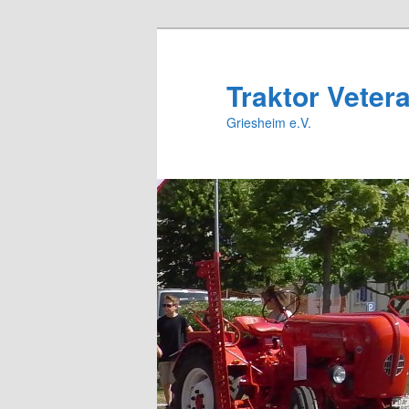
Zum
primären
Inhalt
Traktor Veter
springen
Griesheim e.V.