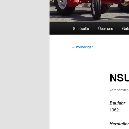
Hauptmenü
Startseite
Über uns
Gale
Beitragsnavigation
←
Vorheriger
NSU
Veröffentlic
Baujahr
1962
Hersteller