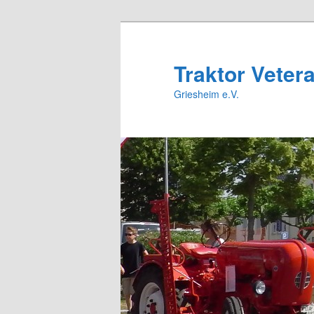
Zum
Zum
primären
sekundären
Inhalt
Inhalt
Traktor Veter
springen
springen
Griesheim e.V.