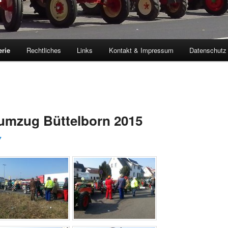
erie
Rechtliches
Links
Kontakt & Impressum
Datenschutz
mzug Büttelborn 2015
7